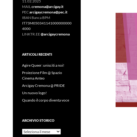
11.02.2025
MAIL
cremona@arcigay.it
PEC
arcigaycremona@pec.it
IBAN Banca BPM
IT73M050341141000000000
4000
LINKTR.EE
@arcigaycremona
ARTICOLI RECENTI
Agire Queer: unisciti a noi!
Proiezione Film @ Spazio
Cinema Anteo
Arcigay Cremona @ PRIDE
Un nuovo logo!
Quando il corpo diventa voce
ARCHIVIO STORICO
Archivio
Storico