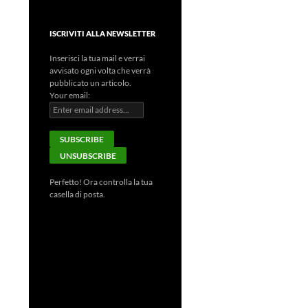
ISCRIVITI ALLA NEWSLETTER
Inserisci la tua mail e verrai
avvisato ogni volta che verrà
pubblicato un articolo.
Your email:
Perfetto! Ora controlla la tua
casella di posta.