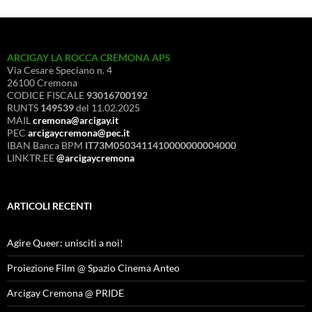
ARCIGAY LA ROCCA CREMONA APS
Via Cesare Speciano n. 4
26100 Cremona
CODICE FISCALE
93016700192
RUNTS
149539
del 11.02.2025
MAIL
cremona@arcigay.it
PEC
arcigaycremona@pec.it
IBAN Banca BPM
IT73M0503411410000000004000
LINKTR.EE
@arcigaycremona
ARTICOLI RECENTI
Agire Queer: unisciti a noi!
Proiezione Film @ Spazio Cinema Anteo
Arcigay Cremona @ PRIDE