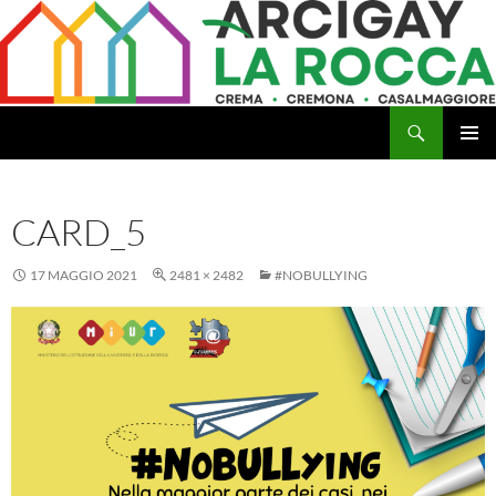
Vai
al
contenuto
Cerca
Arcigay Cremona "La Rocca"
MENU
PRINCI
CARD_5
17 MAGGIO 2021
2481 × 2482
#NOBULLYING