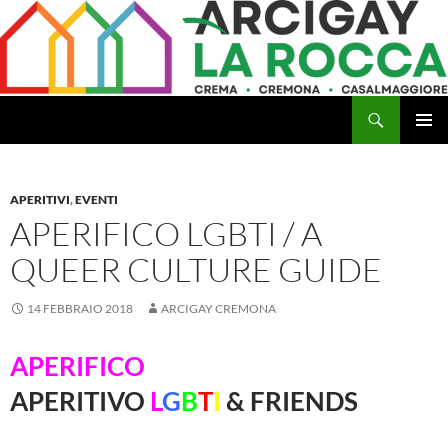
Vai
al
contenuto
Cerca
Arcigay Cremona "La Rocca"
MENU
PRINCI
APERITIVI
,
EVENTI
APERIFICO LGBTI / A
QUEER CULTURE GUIDE
14 FEBBRAIO 2018
ARCIGAY CREMONA
APERIFICO
APERITIVO
L
G
B
T
I
& FRIENDS