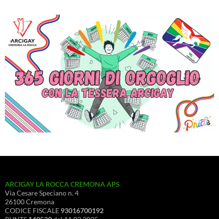
ARCIGAY LA ROCCA CREMONA APS
Via Cesare Speciano n. 4
26100 Cremona
CODICE FISCALE
93016700192