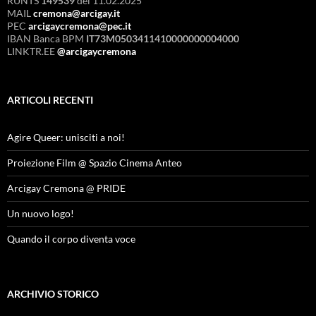
RUNTS
149539
del 11.02.2025
MAIL
cremona@arcigay.it
PEC
arcigaycremona@pec.it
IBAN Banca BPM
IT73M0503411410000000004000
LINKTR.EE
@arcigaycremona
ARTICOLI RECENTI
Agire Queer: unisciti a noi!
Proiezione Film @ Spazio Cinema Anteo
Arcigay Cremona @ PRIDE
Un nuovo logo!
Quando il corpo diventa voce
ARCHIVIO STORICO