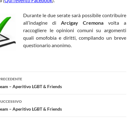
 (
Qui l’evento Facebook
).
Durante le due serate sarà possibile contribuire
all’indagine di
Arcigay Cremona
volta a
raccogliere le opinioni comuni su argomenti
quali omofobia e diritti, compilando un breve
questionario anonimo.
azione
PRECEDENTE
lo
eam – Aperitivo LGBT & Friends
SUCCESSIVO
eam – Aperitivo LGBT & Friends