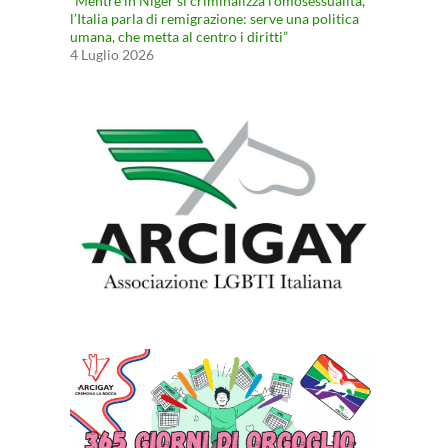
“Mentre in Niger si criminalizza l’omosessualità,
l’Italia parla di remigrazione: serve una politica
umana, che metta al centro i diritti”
4 Luglio 2026