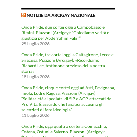
NOTIZIE DA ARCIGAY NAZIONALE
Onda Pride, due cortei oggi a Campobasso e
Rimini. Piazzoni (Arcigay): “Chiediamo verità e
giustizia per Abderrahim Fakir”
25 Luglio 2026
Onda Pride, tre cortei oggi a Caltagirone, Lecce e
Siracusa. Piazzoni (Arcigay): «Ricordiamo
Richard Lee, testimone prezioso della nostra
storia»
18 Luglio 2026
Onda Pride, cinque cortei oggi ad Asti, Favignana,
Imola, Lodi e Ragusa. Piazzoni (Arcigay):
“Solidarietà ai pediatri di SIP e ACP, attaccati da
Pro Vita. È assurdo che fanatici accusino gli
scienziati di fare ideologia”
11 Luglio 2026
Onda Pride, oggi quattro cortei a Comacchio,
Ostana, Ostuni e Salerno. Piazzoni (Arcigay):