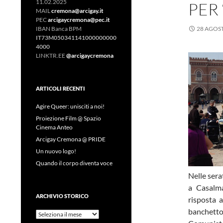
11.02.2025
PER
MAIL
cremona@arcigay.it
PEC
arcigaycremona@pec.it
IBAN Banca BPM
28 AGOS
IT73M050341141000000000
4000
LINKTR.EE
@arcigaycremona
ARTICOLI RECENTI
Agire Queer: unisciti a noi!
Proiezione Film @ Spazio
Cinema Anteo
Arcigay Cremona @ PRIDE
Un nuovo logo!
Quando il corpo diventa voce
Nelle sera
a Casalm
ARCHIVIO STORICO
risposta a
banchett
Archivio
Storico