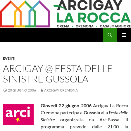
Vai
al
contenuto
Cerca
Arcigay Cremona "La Rocca"
MENU
PRINCI
EVENTI
ARCIGAY @ FESTA DELLE
SINISTRE GUSSOLA
20 GIUGNO 2006
ARCIGAY CREMONA
Giovedì 22 giugno 2006
Arcigay La Rocca
Cremona partecipa a
Gussola
alla
Festa delle
Sinistre
organizzata da ArciBassa. Il
programma prevede dalle 21.00 la