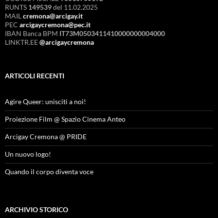
RUNTS
149539
del 11.02.2025
MAIL
cremona@arcigay.it
PEC
arcigaycremona@pec.it
IBAN Banca BPM
IT73M0503411410000000004000
LINKTR.EE
@arcigaycremona
ARTICOLI RECENTI
Agire Queer: unisciti a noi!
Proiezione Film @ Spazio Cinema Anteo
Arcigay Cremona @ PRIDE
Un nuovo logo!
Quando il corpo diventa voce
ARCHIVIO STORICO