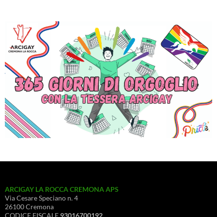
ARCIGAY LA ROCCA CREMONA APS
Via Cesare Speciano n. 4
26100 Cremona
CODICE FISCALE
93016700192