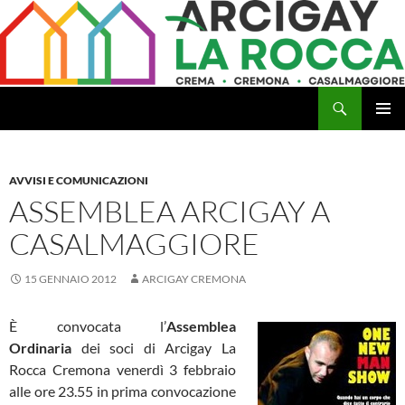
Vai
al
contenuto
Cerca
Arcigay Cremona "La Rocca"
MENU
PRINCI
AVVISI E COMUNICAZIONI
ASSEMBLEA ARCIGAY A
CASALMAGGIORE
15 GENNAIO 2012
ARCIGAY CREMONA
È convocata l’
Assemblea
Ordinaria
dei soci di Arcigay La
Rocca Cremona venerdì 3 febbraio
alle ore 23.55 in prima convocazione