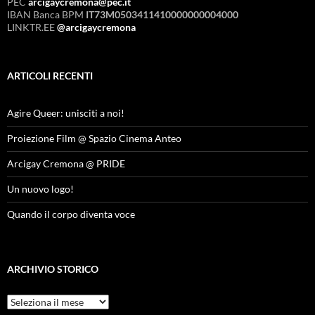
PEC
arcigaycremona@pec.it
IBAN Banca BPM
IT73M0503411410000000004000
LINKTR.EE
@arcigaycremona
ARTICOLI RECENTI
Agire Queer: unisciti a noi!
Proiezione Film @ Spazio Cinema Anteo
Arcigay Cremona @ PRIDE
Un nuovo logo!
Quando il corpo diventa voce
ARCHIVIO STORICO
Archivio
Storico