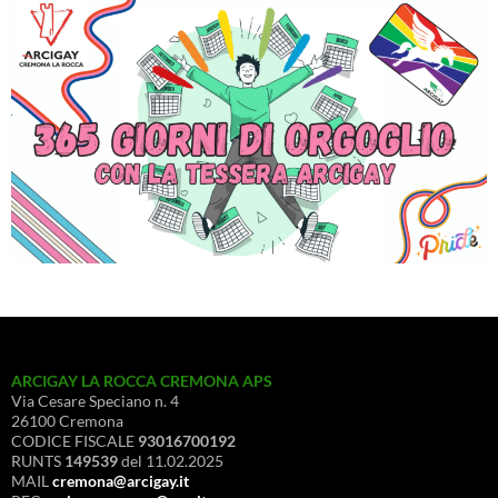
ARCIGAY LA ROCCA CREMONA APS
Via Cesare Speciano n. 4
26100 Cremona
CODICE FISCALE
93016700192
RUNTS
149539
del 11.02.2025
MAIL
cremona@arcigay.it