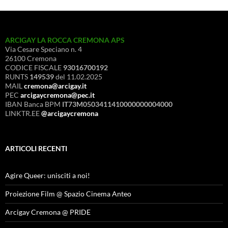
ARCIGAY LA ROCCA CREMONA APS
Via Cesare Speciano n. 4
26100 Cremona
CODICE FISCALE
93016700192
RUNTS
149539
del 11.02.2025
MAIL
cremona@arcigay.it
PEC
arcigaycremona@pec.it
IBAN Banca BPM
IT73M0503411410000000004000
LINKTR.EE
@arcigaycremona
ARTICOLI RECENTI
Agire Queer: unisciti a noi!
Proiezione Film @ Spazio Cinema Anteo
Arcigay Cremona @ PRIDE