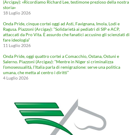
(Arcigay): «Ricordiamo Richard Lee, testimone prezioso della nostra
storia»
18 Luglio 2026
Onda Pride, cinque cortei oggi ad Asti, Favignana, Imola, Lodi e
Ragusa. Piazzoni (Arcigay): “Solidarietà ai pediatri di SIP e ACP,
attaccati da Pro Vita. È assurdo che fanatici accusino gli scienziati di
fare ideologia”
11 Luglio 2026
Onda Pride, oggi quattro cortei a Comacchio, Ostana, Ostuni e
Salerno. Piazzoni (Arcigay): “Mentre in Niger si criminalizza
l’omosessualità, l’Italia parla di remigrazione: serve una politica
umana, che metta al centro i diritti”
4 Luglio 2026