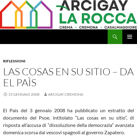
Vai
al
contenuto
Cerca
Arcigay Cremona "La Rocca"
MENU
PRINCI
RIFLESSIONI
LAS COSAS EN SU SITIO – DA
EL PAÌS
15 GENNAIO 2008
ARCIGAY CREMONA
El Paìs del 3 gennaio 2008 ha pubblicato un estratto del
documento del Psoe, intitolato “Las cosas en su sitio”, di
risposta all’accusa di “dissoluzione della democrazia” avanzata
domenica scorsa dai vescovi spagnoli al governo Zapatero.