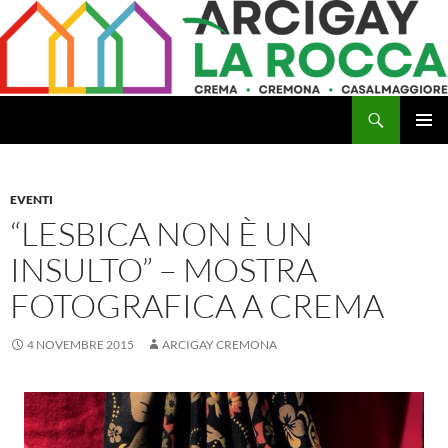
Vai
al
contenuto
Cerca
Arcigay Cremona "La Rocca"
MENU
PRINCI
EVENTI
“LESBICA NON È UN
INSULTO” – MOSTRA
FOTOGRAFICA A CREMA
4 NOVEMBRE 2015
ARCIGAY CREMONA