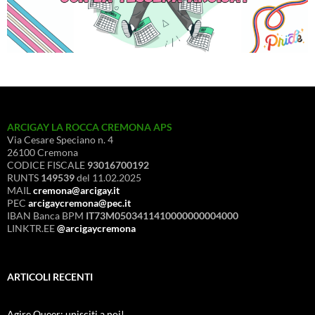
ARCIGAY LA ROCCA CREMONA APS
Via Cesare Speciano n. 4
26100 Cremona
CODICE FISCALE
93016700192
RUNTS
149539
del 11.02.2025
MAIL
cremona@arcigay.it
PEC
arcigaycremona@pec.it
IBAN Banca BPM
IT73M0503411410000000004000
LINKTR.EE
@arcigaycremona
ARTICOLI RECENTI
Agire Queer: unisciti a noi!