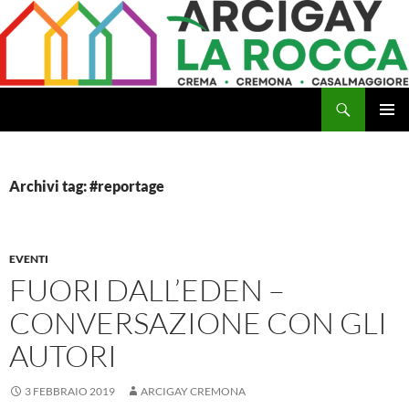
Vai
al
contenuto
Cerca
Arcigay Cremona "La Rocca"
MENU
PRINCI
Archivi tag: #reportage
EVENTI
FUORI DALL’EDEN –
CONVERSAZIONE CON GLI
AUTORI
3 FEBBRAIO 2019
ARCIGAY CREMONA