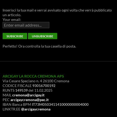
Inserisci la tua mail e verrai avvisato ogni volta che verrà pubblicato
un articolo.
Your email:
Perfetto! Ora controlla la tua casella di posta.
ARCIGAY LA ROCCA CREMONA APS
Via Cesare Speciano n. 4 26100 Cremona
CODICE FISCALE
93016700192
RUNTS
149539
del 11.02.2025
MAIL
cremona@arcigay.it
PEC
arcigaycremona@pec.it
IBAN Banca BPM
IT73M0503411410000000004000
LINKTR.EE
@arcigaycremona