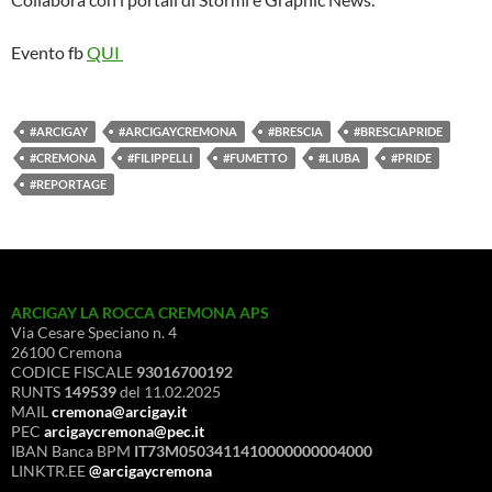
Evento fb
QUI
#ARCIGAY
#ARCIGAYCREMONA
#BRESCIA
#BRESCIAPRIDE
#CREMONA
#FILIPPELLI
#FUMETTO
#LIUBA
#PRIDE
#REPORTAGE
ARCIGAY LA ROCCA CREMONA APS
Via Cesare Speciano n. 4
26100 Cremona
CODICE FISCALE
93016700192
RUNTS
149539
del 11.02.2025
MAIL
cremona@arcigay.it
PEC
arcigaycremona@pec.it
IBAN Banca BPM
IT73M0503411410000000004000
LINKTR.EE
@arcigaycremona