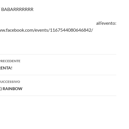
 BABARRRRRRR
nk all’evento:
www.facebook.com/events/1167544080646842/
azione
PRECEDENTE
lo
RENTA!
SUCCESSIVO
E) RAINBOW