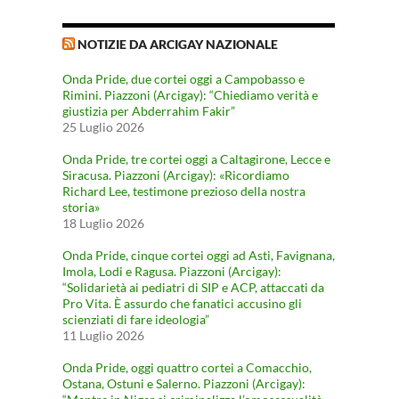
NOTIZIE DA ARCIGAY NAZIONALE
Onda Pride, due cortei oggi a Campobasso e
Rimini. Piazzoni (Arcigay): “Chiediamo verità e
giustizia per Abderrahim Fakir”
25 Luglio 2026
Onda Pride, tre cortei oggi a Caltagirone, Lecce e
Siracusa. Piazzoni (Arcigay): «Ricordiamo
Richard Lee, testimone prezioso della nostra
storia»
18 Luglio 2026
Onda Pride, cinque cortei oggi ad Asti, Favignana,
Imola, Lodi e Ragusa. Piazzoni (Arcigay):
“Solidarietà ai pediatri di SIP e ACP, attaccati da
Pro Vita. È assurdo che fanatici accusino gli
scienziati di fare ideologia”
11 Luglio 2026
Onda Pride, oggi quattro cortei a Comacchio,
Ostana, Ostuni e Salerno. Piazzoni (Arcigay):