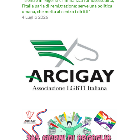
“Mentre in Niger si criminalizza l’omosessualità,
l’Italia parla di remigrazione: serve una politica
umana, che metta al centro i diritti”
4 Luglio 2026