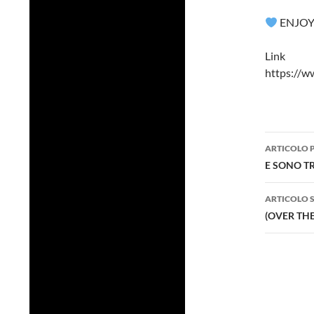
ENJOY
Li
https://
Navig
ARTICOLO 
artico
E SONO T
ARTICOLO 
(OVER TH