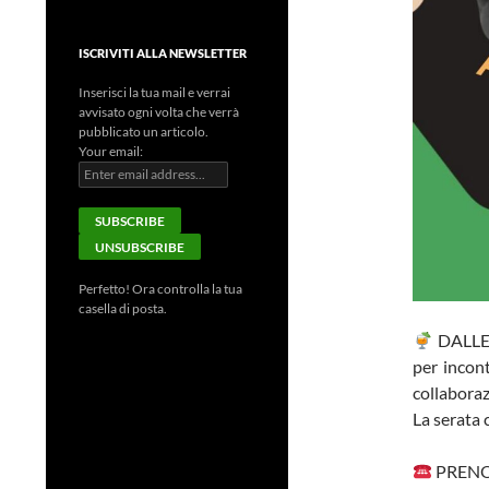
ISCRIVITI ALLA NEWSLETTER
Inserisci la tua mail e verrai
avvisato ogni volta che verrà
pubblicato un articolo.
Your email:
Perfetto! Ora controlla la tua
casella di posta.
DALLE 1
per incont
collabora
La serata 
PRENOT