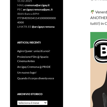
11.02.2025
MAIL
cremona@arcigay.it
PEC
arcigaycremona@pec.it
Venerd
IBAN Banca BPM
ANOTHER C
IT73M050341141000000000
4000
tutti!) in
LINKTR.EE
@arcigaycremona
ARTICOLI RECENTI
Agire Queer: unisciti a noi!
Proiezione Film @ Spazio
Cinema Anteo
Arcigay Cremona @ PRIDE
Un nuovo logo!
Quando il corpo diventa voce
ARCHIVIO STORICO
Archivio
Storico