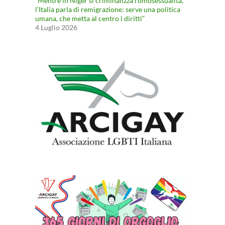
“Mentre in Niger si criminalizza l’omosessualità,
l’Italia parla di remigrazione: serve una politica
umana, che metta al centro i diritti”
4 Luglio 2026