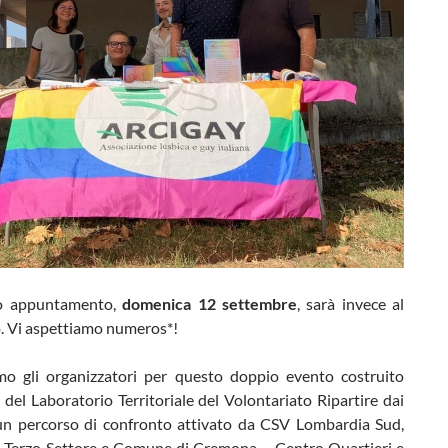
do appuntamento,
domenica 12 settembre
, sarà invece al
. Vi aspettiamo numeros*!
mo gli organizzatori per questo doppio evento costruito
o del Laboratorio Territoriale del Volontariato Ripartire dai
, un percorso di confronto attivato da CSV Lombardia Sud,
 Terzo Settore e Comune di Cremona – Centro Quartieri e