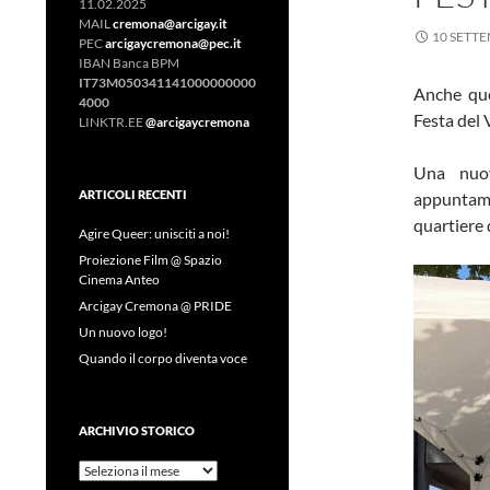
11.02.2025
MAIL
cremona@arcigay.it
10 SETT
PEC
arcigaycremona@pec.it
IBAN Banca BPM
IT73M050341141000000000
Anche que
4000
Festa del 
LINKTR.EE
@arcigaycremona
Una nuov
ARTICOLI RECENTI
appuntame
quartiere 
Agire Queer: unisciti a noi!
Proiezione Film @ Spazio
Cinema Anteo
Arcigay Cremona @ PRIDE
Un nuovo logo!
Quando il corpo diventa voce
ARCHIVIO STORICO
Archivio
Storico