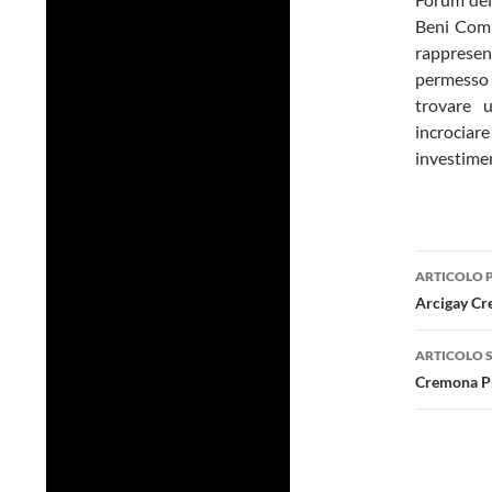
Beni Comun
rappresen
permesso 
trovare 
incrociare
investimen
Navig
ARTICOLO 
artico
Arcigay Cr
ARTICOLO 
Cremona Pri