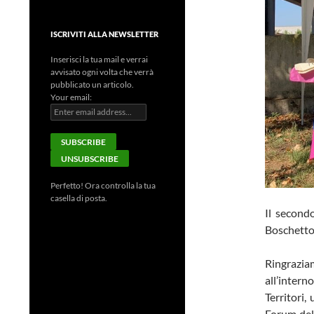
ISCRIVITI ALLA NEWSLETTER
Inserisci la tua mail e verrai
avvisato ogni volta che verrà
pubblicato un articolo.
Your email:
Perfetto! Ora controlla la tua
casella di posta.
Il secon
Boschetto
Ringrazia
all’intern
Territori
Forum del