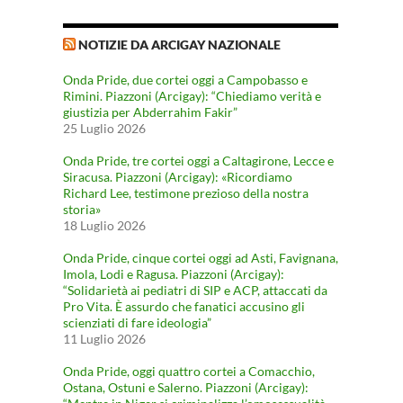
NOTIZIE DA ARCIGAY NAZIONALE
Onda Pride, due cortei oggi a Campobasso e
Rimini. Piazzoni (Arcigay): “Chiediamo verità e
giustizia per Abderrahim Fakir”
25 Luglio 2026
Onda Pride, tre cortei oggi a Caltagirone, Lecce e
Siracusa. Piazzoni (Arcigay): «Ricordiamo
Richard Lee, testimone prezioso della nostra
storia»
18 Luglio 2026
Onda Pride, cinque cortei oggi ad Asti, Favignana,
Imola, Lodi e Ragusa. Piazzoni (Arcigay):
“Solidarietà ai pediatri di SIP e ACP, attaccati da
Pro Vita. È assurdo che fanatici accusino gli
scienziati di fare ideologia”
11 Luglio 2026
Onda Pride, oggi quattro cortei a Comacchio,
Ostana, Ostuni e Salerno. Piazzoni (Arcigay):