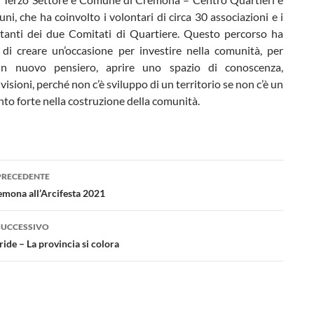
i, che ha coinvolto i volontari di circa 30 associazioni e i
tanti dei due Comitati di Quartiere. Questo percorso ha
di creare un’occasione per investire nella comunità, per
un nuovo pensiero, aprire uno spazio di conoscenza,
 visioni, perché non c’è sviluppo di un territorio se non c’è un
to forte nella costruzione della comunità.
azione
PRECEDENTE
lo
emona all’Arcifesta 2021
SUCCESSIVO
de – La provincia si colora