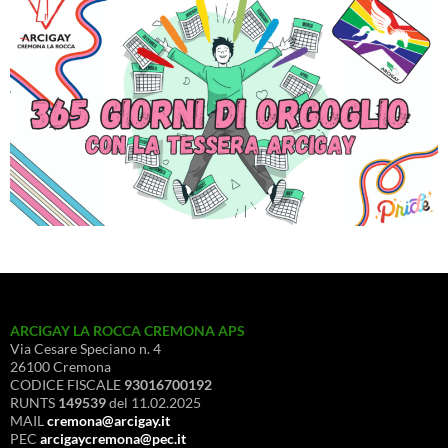
ARCIGAY LA ROCCA CREMONA APS
Via Cesare Speciano n. 4
26100 Cremona
CODICE FISCALE
93016700192
RUNTS
149539
del 11.02.2025
MAIL
cremona@arcigay.it
PEC
arcigaycremona@pec.it