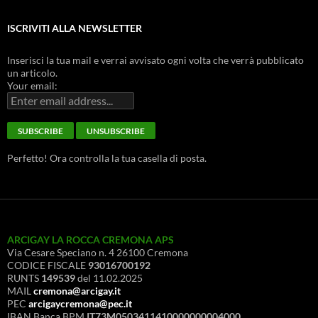
ISCRIVITI ALLA NEWSLETTER
Inserisci la tua mail e verrai avvisato ogni volta che verrà pubblicato
un articolo.
Your email:
Perfetto! Ora controlla la tua casella di posta.
ARCIGAY LA ROCCA CREMONA APS
Via Cesare Speciano n. 4 26100 Cremona
CODICE FISCALE
93016700192
RUNTS
149539
del 11.02.2025
MAIL
cremona@arcigay.it
PEC
arcigaycremona@pec.it
IBAN Banca BPM
IT73M0503411410000000004000