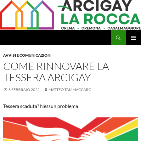
Vai
al
contenuto
Cerca
Arcigay Cremona "La Rocca"
MENU
PRINCI
AVVISI E COMUNICAZIONI
COME RINNOVARE LA
TESSERA ARCIGAY
8 FEBBRAIO 2022
MATTEO TAMMACCARO
Tessera scaduta? Nessun problema!