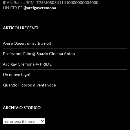
IBAN Banca BPM
IT73M0503411410000000004000
LINKTR.EE
@arcigaycremona
ARTICOLI RECENTI
Agire Queer: unisciti a noi!
Proiezione Film @ Spazio Cinema Anteo
Arcigay Cremona @ PRIDE
Un nuovo logo!
Quando il corpo diventa voce
ARCHIVIO STORICO
Archivio
Storico