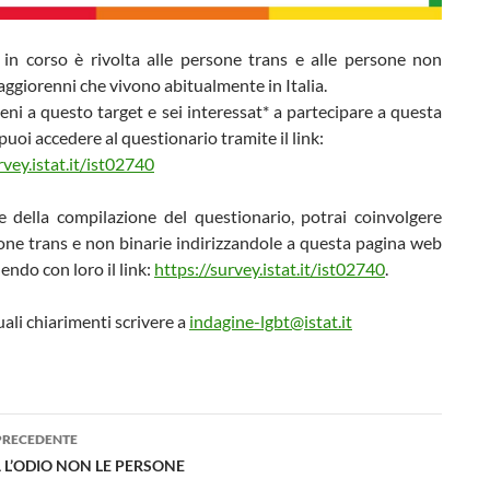
e in corso è rivolta alle persone trans e alle persone non
aggiorenni che vivono abitualmente in Italia.
eni a questo target e sei interessat* a partecipare a questa
 puoi accedere al questionario tramite il link:
rvey.istat.it/ist02740
e della compilazione del questionario, potrai coinvolgere
one trans e non binarie indirizzandole a questa pagina web
endo con loro il link:
https://survey.istat.it/ist02740
.
ali chiarimenti scrivere a
indagine-lgbt@istat.it
azione
PRECEDENTE
lo
 L’ODIO NON LE PERSONE