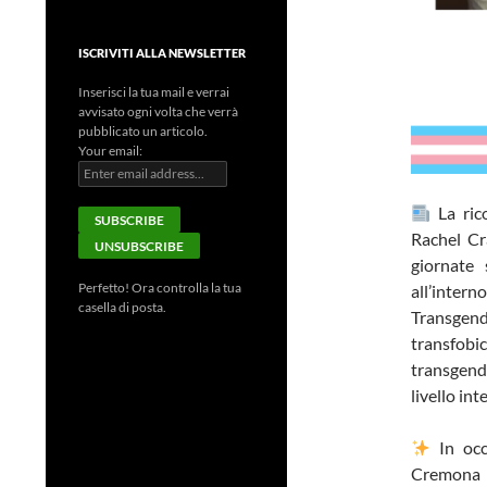
ISCRIVITI ALLA NEWSLETTER
Inserisci la tua mail e verrai
avvisato ogni volta che verrà
pubblicato un articolo.
Your email:
La rico
Rachel Cr
giornate 
Perfetto! Ora controlla la tua
all’intern
casella di posta.
Transgend
transfobi
transgende
livello int
In occ
Cremona 