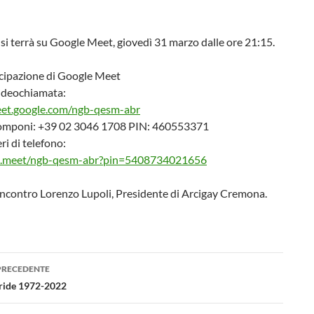
 si terrà su Google Meet, giovedì 31 marzo dalle ore 21:15.
ecipazione di Google Meet
videochiamata:
eet.google.com/ngb-qesm-abr
omponi: +39 02 3046 1708 PIN: 460553371
ri di telefono:
el.meet/ngb-qesm-abr?pin=5408734021656
incontro Lorenzo Lupoli, Presidente di Arcigay Cremona.
azione
PRECEDENTE
lo
ride 1972-2022