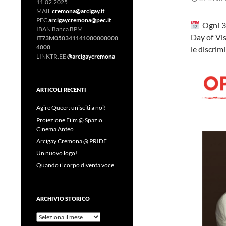
11.02.2025
MAIL
cremona@arcigay.it
PEC
arcigaycremona@pec.it
Ogni 31
IBAN Banca BPM
Day of Vis
IT73M050341141000000000
4000
le discrim
LINKTR.EE
@arcigaycremona
ARTICOLI RECENTI
Agire Queer: unisciti a noi!
Proiezione Film @ Spazio
Cinema Anteo
Arcigay Cremona @ PRIDE
Un nuovo logo!
Quando il corpo diventa voce
ARCHIVIO STORICO
Archivio
Storico