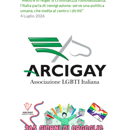
“Mentre in Niger si criminalizza l’omosessualità,
l’Italia parla di remigrazione: serve una politica
umana, che metta al centro i diritti”
4 Luglio 2026