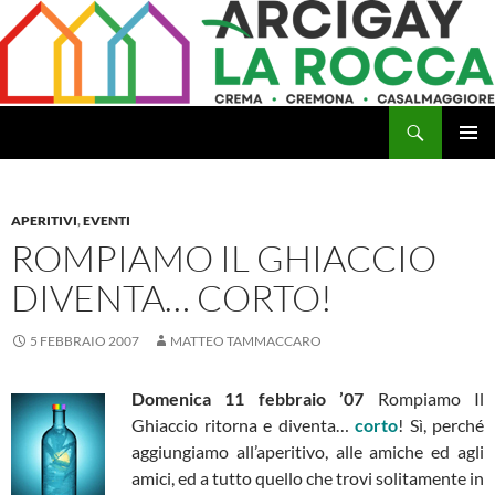
Vai
al
contenuto
Cerca
Arcigay Cremona "La Rocca"
MENU
PRINCI
APERITIVI
,
EVENTI
ROMPIAMO IL GHIACCIO
DIVENTA… CORTO!
5 FEBBRAIO 2007
MATTEO TAMMACCARO
Domenica 11 febbraio ’07
Rompiamo Il
Ghiaccio ritorna e diventa…
corto
! Sì, perché
aggiungiamo all’aperitivo, alle amiche ed agli
amici, ed a tutto quello che trovi solitamente in