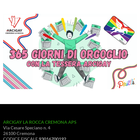
ARCIGAY LA ROCCA CREMONA APS
Via Cesare Speciano n. 4
26100 Cremona
CODICE FISCALE
93016700192