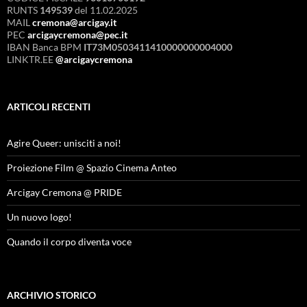
RUNTS
149539
del 11.02.2025
MAIL
cremona@arcigay.it
PEC
arcigaycremona@pec.it
IBAN Banca BPM
IT73M0503411410000000004000
LINKTR.EE
@arcigaycremona
ARTICOLI RECENTI
Agire Queer: unisciti a noi!
Proiezione Film @ Spazio Cinema Anteo
Arcigay Cremona @ PRIDE
Un nuovo logo!
Quando il corpo diventa voce
ARCHIVIO STORICO