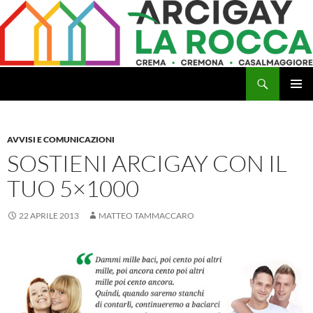
Vai
al
contenuto
Cerca
Arcigay Cremona "La Rocca"
MENU
PRINCI
AVVISI E COMUNICAZIONI
SOSTIENI ARCIGAY CON IL
TUO 5×1000
22 APRILE 2013
MATTEO TAMMACCARO