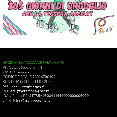
ARCIGAY LA ROCCA CREMONA APS
Via Cesare Speciano n. 4
26100 Cremona
CODICE FISCALE
93016700192
RUNTS
149539
del 11.02.2025
MAIL
cremona@arcigay.it
PEC
arcigaycremona@pec.it
IBAN Banca BPM
IT73M0503411410000000004000
LINKTR.EE
@arcigaycremona