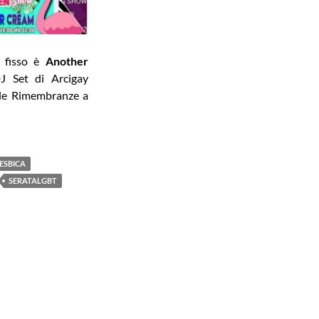
 fisso è
Another
J Set di Arcigay
zale Rimembranze a
ESBICA
SERATALGBT