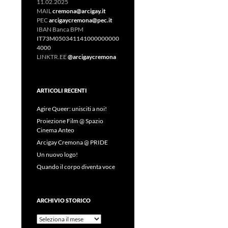
11.02.2025
MAIL
cremona@arcigay.it
PEC
arcigaycremona@pec.it
IBAN Banca BPM
IT73M050341141000000000
4000
LINKTR.EE
@arcigaycremona
ARTICOLI RECENTI
Agire Queer: unisciti a noi!
Proiezione Film @ Spazio
Cinema Anteo
Arcigay Cremona @ PRIDE
Un nuovo logo!
Quando il corpo diventa voce
ARCHIVIO STORICO
Archivio
Storico