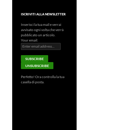
ISCRIVITI ALLA NEWSLETTER
Inserisci la tua mail e verrai
avvisato ogni volta che verrà
pubblicato un articolo.
Your email:
Perfetto! Ora controlla la tua
casella di posta.