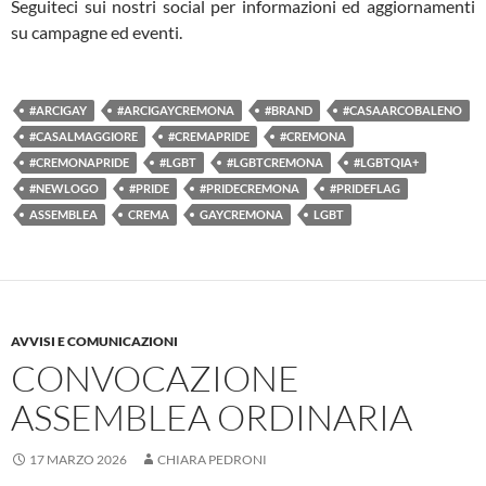
Seguiteci sui nostri social per informazioni ed aggiornamenti
su campagne ed eventi.
#ARCIGAY
#ARCIGAYCREMONA
#BRAND
#CASAARCOBALENO
#CASALMAGGIORE
#CREMAPRIDE
#CREMONA
#CREMONAPRIDE
#LGBT
#LGBTCREMONA
#LGBTQIA+
#NEWLOGO
#PRIDE
#PRIDECREMONA
#PRIDEFLAG
ASSEMBLEA
CREMA
GAYCREMONA
LGBT
AVVISI E COMUNICAZIONI
CONVOCAZIONE
ASSEMBLEA ORDINARIA
17 MARZO 2026
CHIARA PEDRONI