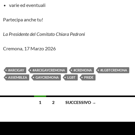
varie ed eventuali
Partecipa anche tu!
La Presidente del Comitato Chiara Pedroni
Cremona, 17 Marzo 2026
#ARCIGAY
#ARCIGAYCREMONA
#CREMONA
#LGBTCREMONA
ASSEMBLEA
GAYCREMONA
LGBT
PRIDE
Navigazione
1
2
SUCCESSIVO →
articoli