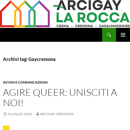
Vai
al
contenuto
Cerca
Arcigay Cremona "La Rocca"
MENU
PRINCI
Archivi tag: Gaycremona
AVVISI E COMUNICAZIONI
AGIRE QUEER: UNISCITI A
NOI!
5 LUGLIO 2026
ARCIGAY CREMONA