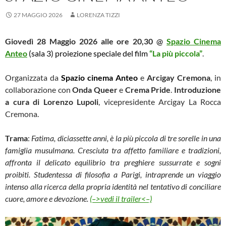
27 MAGGIO 2026
LORENZA TIZZI
Giovedì 28 Maggio 2026 alle ore 20,30
@
Spazio Cinema
Anteo
(sala 3) proiezione speciale del film
“La più piccola”
.
Organizzata da
Spazio cinema Anteo
e
Arcigay Cremona
, in
collaborazione con
Onda Queer
e
Crema Pride
.
Introduzione
a cura di Lorenzo Lupoli
, vicepresidente Arcigay La Rocca
Cremona.
Trama
:
Fatima, diciassette anni, è la più piccola di tre sorelle in una
famiglia musulmana. Cresciuta tra affetto familiare e tradizioni,
affronta il delicato equilibrio tra preghiere sussurrate e sogni
proibiti. Studentessa di filosofia a Parigi, intraprende un viaggio
intenso alla ricerca della propria identità nel tentativo di conciliare
cuore, amore e devozione.
(–>vedi il trailer<–)