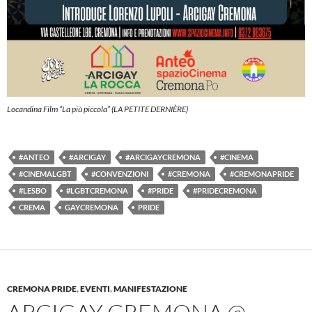
Locandina Film “La più piccola” (LA PETITE DERNIÈRE)
#ANTEO
#ARCIGAY
#ARCIGAYCREMONA
#CINEMA
#CINEMALGBT
#CONVENZIONI
#CREMONA
#CREMONAPRIDE
#LESBO
#LGBTCREMONA
#PRIDE
#PRIDECREMONA
CREMA
GAYCREMONA
PRIDE
CREMONA PRIDE
,
EVENTI
,
MANIFESTAZIONE