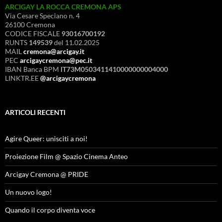
ARCIGAY LA ROCCA CREMONA APS
Via Cesare Speciano n. 4
26100 Cremona
CODICE FISCALE
93016700192
RUNTS
149539
del 11.02.2025
MAIL
cremona@arcigay.it
PEC
arcigaycremona@pec.it
IBAN Banca BPM
IT73M0503411410000000004000
LINKTR.EE
@arcigaycremona
ARTICOLI RECENTI
Agire Queer: unisciti a noi!
Proiezione Film @ Spazio Cinema Anteo
Arcigay Cremona @ PRIDE
Un nuovo logo!
Quando il corpo diventa voce