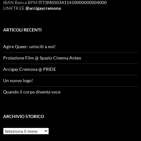
IBAN Banca BPM
IT73M0503411410000000004000
LINKTR.EE
@arcigaycremona
ARTICOLI RECENTI
Agire Queer: unisciti a noi!
Proiezione Film @ Spazio Cinema Anteo
Arcigay Cremona @ PRIDE
Un nuovo logo!
Quando il corpo diventa voce
ARCHIVIO STORICO
Archivio
Storico