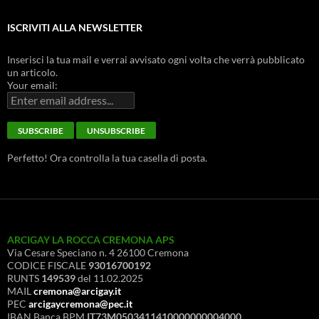
ISCRIVITI ALLA NEWSLETTER
Inserisci la tua mail e verrai avvisato ogni volta che verrà pubblicato
un articolo.
Your email:
Perfetto! Ora controlla la tua casella di posta.
ARCIGAY LA ROCCA CREMONA APS
Via Cesare Speciano n. 4 26100 Cremona
CODICE FISCALE
93016700192
RUNTS
149539
del 11.02.2025
MAIL
cremona@arcigay.it
PEC
arcigaycremona@pec.it
IBAN Banca BPM
IT73M0503411410000000004000