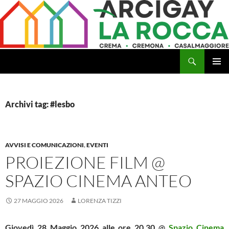
Vai
al
contenuto
Cerca
Arcigay Cremona "La Rocca"
MENU
PRINCI
Archivi tag: #lesbo
AVVISI E COMUNICAZIONI
,
EVENTI
PROIEZIONE FILM @
SPAZIO CINEMA ANTEO
27 MAGGIO 2026
LORENZA TIZZI
Giovedì 28 Maggio 2026 alle ore 20,30
@
Spazio Cinema