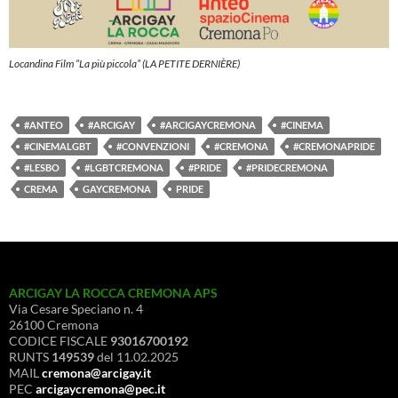
Locandina Film “La più piccola” (LA PETITE DERNIÈRE)
#ANTEO
#ARCIGAY
#ARCIGAYCREMONA
#CINEMA
#CINEMALGBT
#CONVENZIONI
#CREMONA
#CREMONAPRIDE
#LESBO
#LGBTCREMONA
#PRIDE
#PRIDECREMONA
CREMA
GAYCREMONA
PRIDE
ARCIGAY LA ROCCA CREMONA APS
Via Cesare Speciano n. 4
26100 Cremona
CODICE FISCALE
93016700192
RUNTS
149539
del 11.02.2025
MAIL
cremona@arcigay.it
PEC
arcigaycremona@pec.it