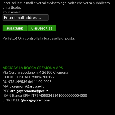
Inserisci la tua mail e verrai avvisato ogni volta che verrà pubblicato
un articolo.
Your email:
Perfetto! Ora controlla la tua casella di posta.
ARCIGAY LA ROCCA CREMONA APS
Via Cesare Speciano n. 4 26100 Cremona
CODICE FISCALE
93016700192
RUNTS
149539
del 11.02.2025
MAIL
cremona@arcigay.it
PEC
arcigaycremona@pec.it
IBAN Banca BPM
IT73M0503411410000000004000
LINKTR.EE
@arcigaycremona