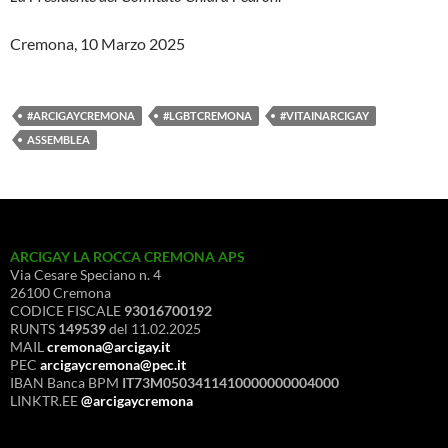
Cremona, 10 Marzo 2025
#ARCIGAYCREMONA
#LGBTCREMONA
#VITAINARCIGAY
ASSEMBLEA
ARCIGAY LA ROCCA CREMONA APS
Via Cesare Speciano n. 4
26100 Cremona
CODICE FISCALE
93016700192
RUNTS
149539
del 11.02.2025
MAIL
cremona@arcigay.it
PEC
arcigaycremona@pec.it
IBAN Banca BPM
IT73M0503411410000000004000
LINKTR.EE
@arcigaycremona