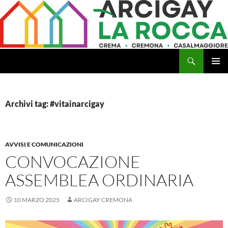
Vai
al
contenuto
Cerca
Arcigay Cremona "La Rocca"
MENU
PRINCI
Archivi tag: #vitainarcigay
AVVISI E COMUNICAZIONI
CONVOCAZIONE
ASSEMBLEA ORDINARIA
10 MARZO 2025
ARCIGAY CREMONA