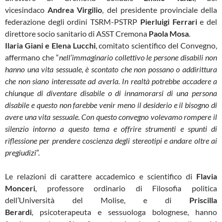
vicesindaco
Andrea Virgilio
, del presidente provinciale della
federazione degli ordini TSRM-PSTRP
Pierluigi Ferrari
e del
direttore socio sanitario di ASST Cremona
Paola Mosa
.
Ilaria Giani e Elena Lucchi
, comitato scientifico del Convegno,
affermano che “
nell’immaginario collettivo le persone disabili non
hanno una vita sessuale, è scontato che non possano o addirittura
che non siano interessate ad averla. In realtà potrebbe accadere a
chiunque di diventare disabile o di innamorarsi di una persona
disabile e questo non farebbe venir meno il desiderio e il bisogno di
avere una vita sessuale. Con questo convegno volevamo rompere il
silenzio intorno a questo tema e offrire strumenti e spunti di
riflessione per prendere coscienza degli stereotipi e andare oltre ai
pregiudizi
”.
Le relazioni di carattere accademico e scientifico di
Flavia
Monceri
, professore ordinario di Filosofia politica
dell’Università del Molise, e di
Priscilla
Berardi
, psicoterapeuta e sessuologa bolognese, hanno