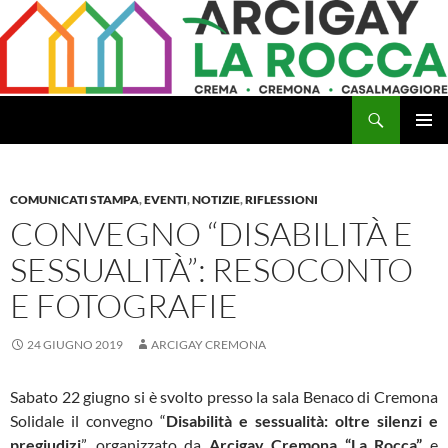
Vai
al
contenuto
Cerca
Arcigay Cremona "La Rocca"
MENU
PRINCI
COMUNICATI STAMPA
,
EVENTI
,
NOTIZIE
,
RIFLESSIONI
CONVEGNO “DISABILITÀ E
SESSUALITÀ”: RESOCONTO
E FOTOGRAFIE
24 GIUGNO 2019
ARCIGAY CREMONA
Sabato 22 giugno si è svolto presso la sala Benaco di Cremona
Solidale il convegno “
Disabilità e sessualità: oltre silenzi e
pregiudizi
”, organizzato da
Arcigay Cremona “La Rocca”
e