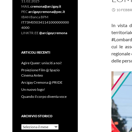
11.02.2025
MAIL
cremona@arcigay.it
10 FEBBR
PEC
arcigaycremona@pec.it
IBAN Banca BPM
IT73M050341141000000000
In vista 
4000
territo
LINKTR.EE
@arcigaycremona
#Lombardi
cui le as
ARTICOLI RECENTI
regionale 
delle pers
Agire Queer: unisciti a noi!
Proiezione Film @ Spazio
Cinema Anteo
Arcigay Cremona @ PRIDE
Un nuovo logo!
Quando il corpo diventa voce
ARCHIVIO STORICO
Archivio
Storico