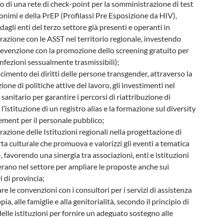
o di una rete di check-point per la somministrazione di test
nimi e della PrEP (Profilassi Pre Esposizione da HIV),
 dagli enti del terzo settore già presenti e operanti in
razione con le ASST nel territorio regionale, investendo
revenzione con la promozione dello screening gratuito per
(infezioni sessualmente trasmissibili);
cimento dei diritti delle persone transgender, attraverso la
one di politiche attive del lavoro, gli investimenti nel
 sanitario per garantire i percorsi di riattribuzione di
 l’istituzione di un registro alias e la formazione sul diversity
ment per il personale pubblico;
razione delle Istituzioni regionali nella progettazione di
rta culturale che promuova e valorizzi gli eventi a tematica
 favorendo una sinergia tra associazioni, enti e istituzioni
rano nel settore per ampliare le proposte anche sui
i di provincia;
are le convenzioni con i consultori per i servizi di assistenza
pia, alle famiglie e alla genitorialità, secondo il principio di
 delle istituzioni per fornire un adeguato sostegno alle