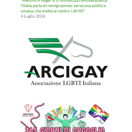
“Mentre in Niger si criminalizza l’omosessualità,
l’Italia parla di remigrazione: serve una politica
umana, che metta al centro i diritti”
4 Luglio 2026