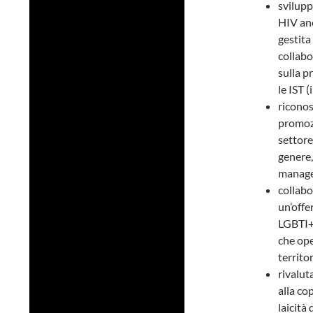
svilupp
HIV ano
gestita
collabo
sulla p
le IST 
riconos
promozi
settore
genere,
manage
collabo
un’offe
LGBTI+,
che ope
territor
rivalut
alla cop
laicità