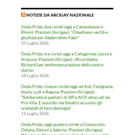
NOTIZIE DA ARCIGAY NAZIONALE
Onda Pride, due cortei oggi a Campobasso e
Rimini. Piazzoni (Arcigay): “Chiediamo verità e
giustizia per Abderrahim Fakir”
25 Luglio 2026
Onda Pride, tre cortei oggi a Caltagirone, Lecce e
Siracusa. Piazzoni (Arcigay): «Ricordiamo
Richard Lee, testimone prezioso della nostra
storia»
18 Luglio 2026
Onda Pride, cinque cortei oggi ad Asti, Favignana,
Imola, Lodi e Ragusa. Piazzoni (Arcigay):
“Solidarietà ai pediatri di SIP e ACP, attaccati da
Pro Vita. È assurdo che fanatici accusino gli
scienziati di fare ideologia”
11 Luglio 2026
Onda Pride, oggi quattro cortei a Comacchio,
Ostana, Ostuni e Salerno. Piazzoni (Arcigay):