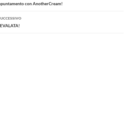
lo
appuntamento con AnotherCream!
SUCCESSIVO
EVALATA!