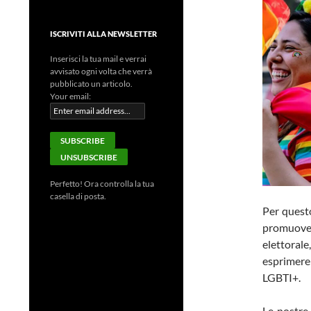
ISCRIVITI ALLA NEWSLETTER
Inserisci la tua mail e verrai
avvisato ogni volta che verrà
pubblicato un articolo.
Your email:
Perfetto! Ora controlla la tua
casella di posta.
Per quest
promuove
elettoral
esprimere 
LGBTI+.
Le nostre 