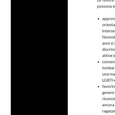
possono es
approva
orienta
interse
Nonosta
anni si
discrim
attive 
concess
lombard
una man
LGBTI+
favorir
genere 
riconos
ancora 
ragazz