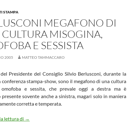
I STAMPA
LUSCONI MEGAFONO DI
 CULTURA MISOGINA,
FOBA E SESSISTA
IO 2005
MATTEO TAMMACCARO
del Presidente del Consiglio Silvio Berlusconi, durante la
a conferenza stampa-show, sono il megafono di una cultura
, omofoba e sessita, che prevale oggi a destra ma è
 presente sovente anche a sinistra, magari solo in maniera
camente corretta e temperata.
Berlusconi megafono di una cultura misogina, omofoba
a lettura di
→