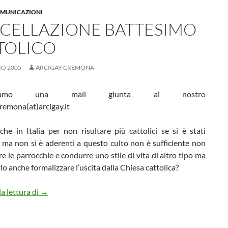
OMUNICAZIONI
CELLAZIONE BATTESIMO
TOLICO
IO 2005
ARCIGAY CREMONA
ichiamo una mail giunta al nostro
cremona(at)arcigay.it
he in Italia per non risultare più cattolici se si è stati
 ma non si è aderenti a questo culto non è sufficiente non
e le parrocchie e condurre uno stile di vita di altro tipo ma
io anche formalizzare l’uscita dalla Chiesa cattolica?
Cancellazione battesimo cattolico
a lettura di
→