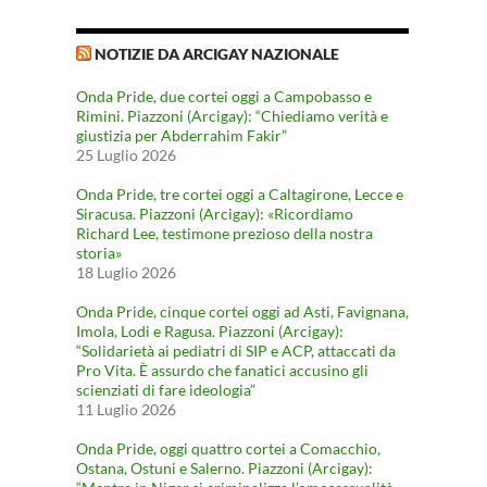
NOTIZIE DA ARCIGAY NAZIONALE
Onda Pride, due cortei oggi a Campobasso e
Rimini. Piazzoni (Arcigay): “Chiediamo verità e
giustizia per Abderrahim Fakir”
25 Luglio 2026
Onda Pride, tre cortei oggi a Caltagirone, Lecce e
Siracusa. Piazzoni (Arcigay): «Ricordiamo
Richard Lee, testimone prezioso della nostra
storia»
18 Luglio 2026
Onda Pride, cinque cortei oggi ad Asti, Favignana,
Imola, Lodi e Ragusa. Piazzoni (Arcigay):
“Solidarietà ai pediatri di SIP e ACP, attaccati da
Pro Vita. È assurdo che fanatici accusino gli
scienziati di fare ideologia”
11 Luglio 2026
Onda Pride, oggi quattro cortei a Comacchio,
Ostana, Ostuni e Salerno. Piazzoni (Arcigay):