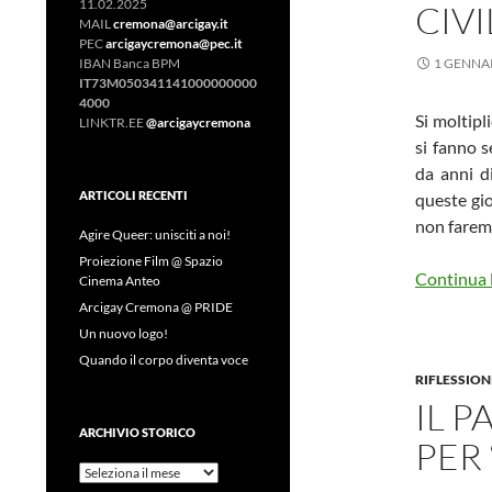
11.02.2025
CIVI
MAIL
cremona@arcigay.it
PEC
arcigaycremona@pec.it
IBAN Banca BPM
1 GENNA
IT73M050341141000000000
4000
Si moltipl
LINKTR.EE
@arcigaycremona
si fanno 
da anni di
ARTICOLI RECENTI
queste gio
non farem
Agire Queer: unisciti a noi!
Proiezione Film @ Spazio
Continua l
Cinema Anteo
Arcigay Cremona @ PRIDE
Un nuovo logo!
Quando il corpo diventa voce
RIFLESSION
IL 
ARCHIVIO STORICO
PER 
Archivio
Storico