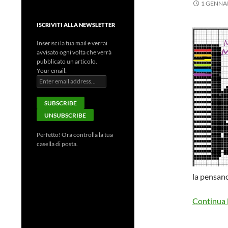
1 GENNA
ISCRIVITI ALLA NEWSLETTER
Inserisci la tua mail e verrai
avvisato ogni volta che verrà
pubblicato un articolo.
Your email:
Perfetto! Ora controlla la tua
casella di posta.
la pensan
Continua l