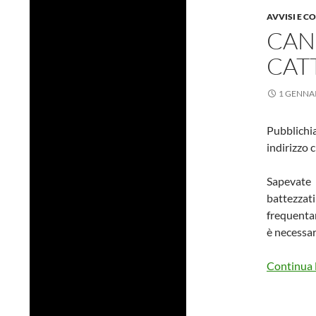
AVVISI E C
CAN
CAT
1 GENNA
Pubbl
indirizzo 
Sapevate c
battezzati
frequentar
è necessar
Continua l