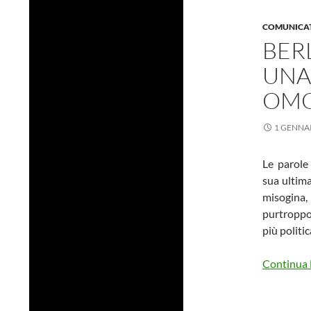
COMUNICAT
BER
UNA
OMO
1 GENNA
Le parole 
sua ultim
misogina
purtroppo
più politi
Continua l