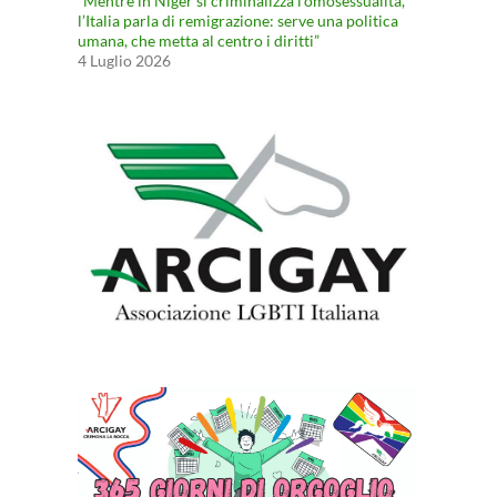
“Mentre in Niger si criminalizza l’omosessualità,
l’Italia parla di remigrazione: serve una politica
umana, che metta al centro i diritti”
4 Luglio 2026
 e sessista