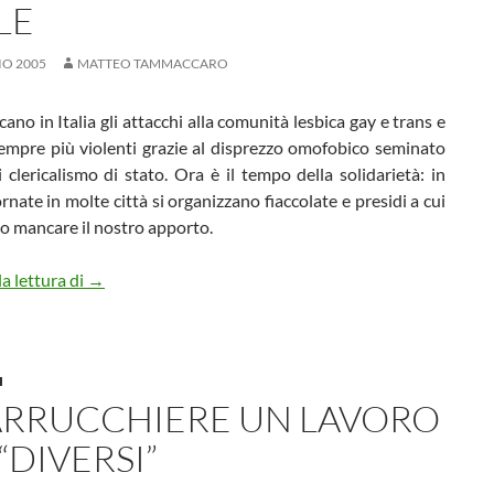
LE
IO 2005
MATTEO TAMMACCARO
icano in Italia gli attacchi alla comunità lesbica gay e trans e
sempre più violenti grazie al disprezzo omofobico seminato
 clericalismo di stato. Ora è il tempo della solidarietà: in
rnate in molte città si organizzano fiaccolate e presidi a cui
o mancare il nostro apporto.
Chiediamo asilo a un Paese civile
a lettura di
→
I
PARRUCCHIERE UN LAVORO
“DIVERSI”