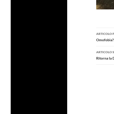
Navig
ARTICOLO 
artico
Omofobia? 
ARTICOLO 
Ritorna la