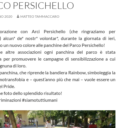
CO PERSICHELLO
NO 2020
MATTEO TAMMACCARO
borazione con Arci Persichello (che ringraziamo per
va) alcun* de* nostr* volontar*, durante la giornata di ieri,
 un nuovo colore alle panchine del Parco Persichello!
e altre associazioni ogni panchina del parco è stata
ta per promuovere le campagne di sensibilizzazione a cui
gnuna di loro.
panchina, che riprende la bandiera Rainbow, simboleggia la
omotransfobia e – quest’anno più che mai – vuole essere un
l Pride.
e foto dello splendido risultato!
riminazioni #siamotuttiumani