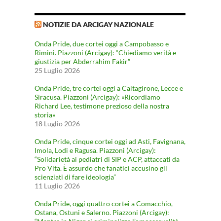
NOTIZIE DA ARCIGAY NAZIONALE
Onda Pride, due cortei oggi a Campobasso e
Rimini. Piazzoni (Arcigay): “Chiediamo verità e
giustizia per Abderrahim Fakir”
25 Luglio 2026
Onda Pride, tre cortei oggi a Caltagirone, Lecce e
Siracusa. Piazzoni (Arcigay): «Ricordiamo
Richard Lee, testimone prezioso della nostra
storia»
18 Luglio 2026
Onda Pride, cinque cortei oggi ad Asti, Favignana,
Imola, Lodi e Ragusa. Piazzoni (Arcigay):
“Solidarietà ai pediatri di SIP e ACP, attaccati da
Pro Vita. È assurdo che fanatici accusino gli
scienziati di fare ideologia”
11 Luglio 2026
Onda Pride, oggi quattro cortei a Comacchio,
Ostana, Ostuni e Salerno. Piazzoni (Arcigay):