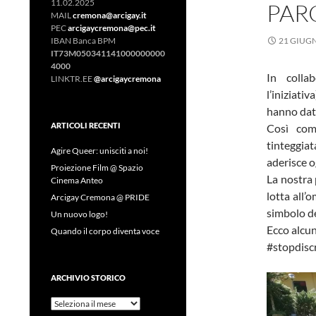
11.02.2025
PAR
MAIL
cremona@arcigay.it
PEC
arcigaycremona@pec.it
IBAN Banca BPM
21 GIUG
IT73M050341141000000000
4000
In colla
LINKTR.EE
@arcigaycremona
l’iniziati
hanno dato
ARTICOLI RECENTI
Così com
tinteggia
Agire Queer: unisciti a noi!
aderisce o
Proiezione Film @ Spazio
La nostra 
Cinema Anteo
lotta all’
Arcigay Cremona @ PRIDE
simbolo de
Un nuovo logo!
Ecco alcun
Quando il corpo diventa voce
#stopdisc
ARCHIVIO STORICO
Archivio
Storico