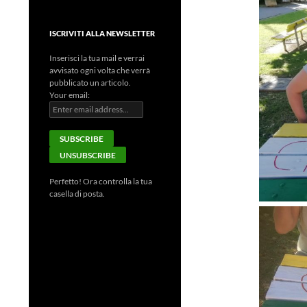
ISCRIVITI ALLA NEWSLETTER
Inserisci la tua mail e verrai
avvisato ogni volta che verrà
pubblicato un articolo.
Your email:
Perfetto! Ora controlla la tua
casella di posta.