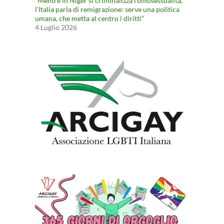
“Mentre in Niger si criminalizza l’omosessualità,
l’Italia parla di remigrazione: serve una politica
umana, che metta al centro i diritti”
4 Luglio 2026