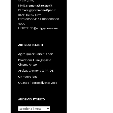
11.02.2025
MAIL
cremona@arcigay.it
PEC
arcigaycremona@pec.it
IBAN Banca BPM
IT73M050341141000000000
4000
LINKTR.EE
@arcigaycremona
ARTICOLI RECENTI
Agire Queer: unisciti a noi!
Proiezione Film @ Spazio
Cinema Anteo
Arcigay Cremona @ PRIDE
Un nuovo logo!
Quando il corpo diventa voce
ARCHIVIO STORICO
Archivio
Storico