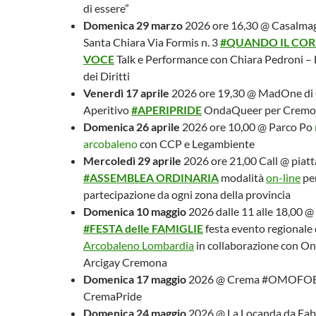
di essere”
Domenica 29 marzo
2026 ore 16,30 @ Casalma
Santa Chiara Via Formis n. 3
#QUANDO IL COR
VOCE
Talk e Performance con Chiara Pedroni – 
dei Diritti
Venerdì 17 aprile
2026 ore 19,30 @ MadOne di
Aperitivo
#
APERIPRIDE
OndaQueer per Cremo
Domenica 26 aprile
2026 ore 10,00 @ Parco Po
arcobaleno
con CCP e Legambiente
Mercoledì 29 aprile
2026 ore 21,00 Call @ piat
#ASSEMBLEA ORDINARIA
modalità
on-line
per
partecipazione da ogni zona della provincia
Domenica 10 maggio
2026 dalle 11 alle 18,00 
#FE
STA delle FAMIGLIE
festa evento regionale
Arcobaleno Lombardia
in collaborazione con O
Arcigay Cremona
Domenica 17 maggio
2026 @ Crema #OMOFOB
CremaPride
Domenica 24 maggio
2026 @ La Locanda da Fabi