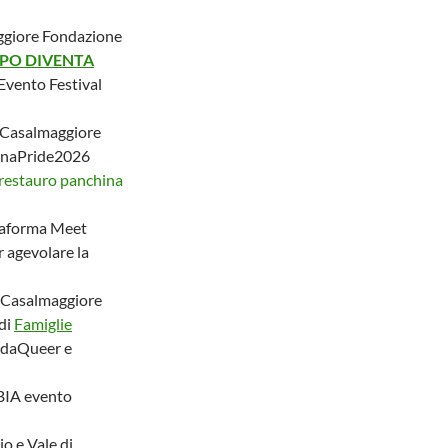
ggiore Fondazione
PO DIVENTA
Evento Festival
 Casalmaggiore
naPride2026
restauro panchina
taforma Meet
 agevolare la
@ Casalmaggiore
 di
Famiglie
ndaQueer e
IA evento
o e Vale di