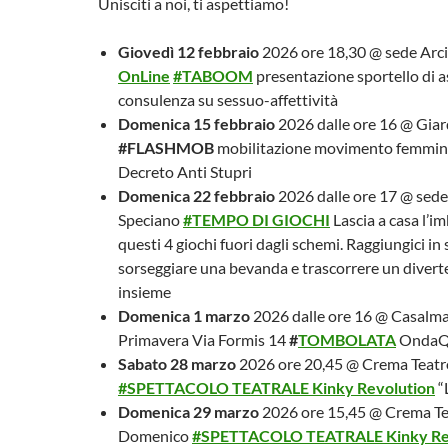
Unisciti a noi, ti aspettiamo!
Giovedì 12 febbraio
2026 ore 18,30 @ sede Arci
OnLine
#TABOOM
presentazione sportello di a
consulenza su sessuo-affettività
Domenica 15 febbraio
2026 dalle ore 16 @ Giar
#FLASHMOB
mobilitazione movimento femminis
Decreto Anti Stupri
Domenica 22 febbraio
2026 dalle ore 17 @ sede
Speciano
#TEMPO DI GIOCHI
Lascia a casa l’i
questi 4 giochi fuori dagli schemi. Raggiungici in
sorseggiare una bevanda e trascorrere un diver
insieme
Domenica 1 marzo
2026 dalle ore 16 @ Casalm
Primavera Via Formis 14
#
TOMBOLATA
OndaQ
Sabato 28 marzo
2026 ore 20,45 @ Crema Teat
#SPETTACOLO TEAT
RALE Kinky Revolution
“
Domenica 29 marzo
2026 ore 15,45 @ Crema Te
Domenico
#SPETTACOLO TEATRALE
Kinky Re