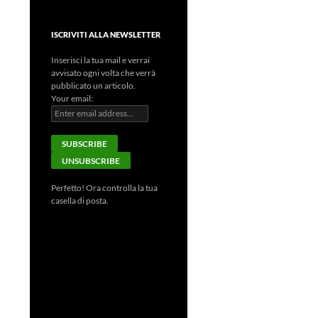
ISCRIVITI ALLA NEWSLETTER
Inserisci la tua mail e verrai
avvisato ogni volta che verrà
pubblicato un articolo.
Your email:
Perfetto! Ora controlla la tua
casella di posta.