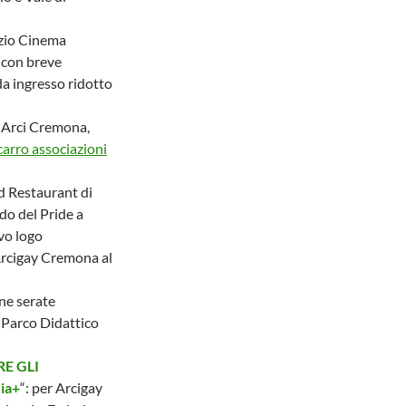
zio Cinema
con breve
da ingresso ridotto
 Arci Cremona,
carro associazioni
d Restaurant di
do del Pride a
vo logo
rcigay Cremona al
ne serate
Parco Didattico
RE GLI
ia+
“: per Arcigay