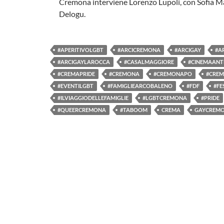
Cremona interviene Lorenzo Lupoli, con Sofia Ma
Delogu.
#APERITIVOLGBT
#ARCICREMONA
#ARCIGAY
#A
#ARCIGAYLAROCCA
#CASALMAGGIORE
#CINEMAANT
#CREMAPRIDE
#CREMONA
#CREMONAPO
#CREM
#EVENTILGBT
#FAMIGLIEARCOBALENO
#FDF
#FE
#ILVIAGGIODELLEFAMIGLIE
#LGBTCREMONA
#PRIDE
#QUEERCREMONA
#TABOOM
CREMA
GAYCREM