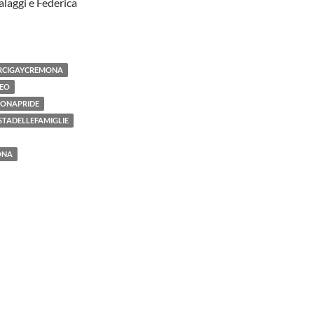
laggi e Federica
RCIGAYCREMONA
EO
ONAPRIDE
STADELLEFAMIGLIE
ONA