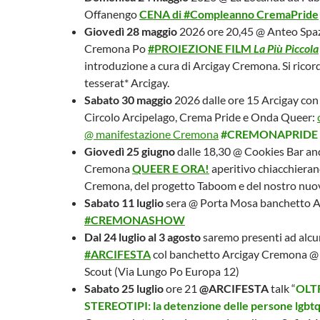
Offanengo
CENA di #Compleanno CremaPride
Giovedì 28 maggio
2026 ore 20,45 @ Anteo Spa
Cremona Po
#PROIEZIONE FILM
La Più Piccola
introduzione a cura di Arcigay Cremona. Si ricor
tesserat* Arcigay.
Sabato 30 maggio
2026 dalle ore 15 Arcigay con
Circolo Arcipelago, Crema Pride e Onda Queer:
@ manifestazione Cremona
#CREMONAPRIDE
Giovedì 25 giugno
dalle 18,30 @ Cookies Bar an
Cremona
QUEER E ORA!
aperitivo chiacchieran
Cremona, del progetto Taboom e del nostro nuo
Sabato 11 luglio
sera @ Porta Mosa banchetto A
#CREMONASHOW
Dal 24 luglio al 3 agosto
saremo presenti ad alcu
#ARCIFESTA
col banchetto Arcigay Cremona @ 
Scout (Via Lungo Po Europa 12)
Sabato 25 luglio
ore 21
@ARCIFESTA
talk “
OLT
STEREOTIPI: la detenzione delle persone lgbtq