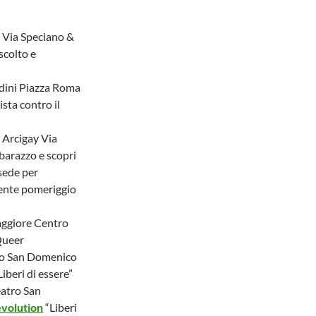
 Via Speciano &
scolto e
dini Piazza Roma
ta contro il
 Arcigay Via
mbarazzo e scopri
 sede per
tente pomeriggio
aggiore Centro
ueer
ro San Domenico
Liberi di essere”
atro San
volution
“Liberi