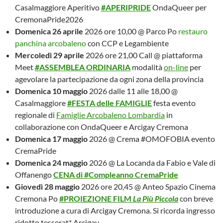
Casalmaggiore Aperitivo
#
APERIPRIDE
OndaQueer per
CremonaPride2026
Domenica 26 aprile
2026 ore 10,00 @ Parco Po
restauro
panchina arcobaleno
con CCP e Legambiente
Mercoledì 29 aprile
2026 ore 21,00 Call @ piattaforma
Meet
#ASSEMBLEA ORDINARIA
modalità
on-line
per
agevolare la partecipazione da ogni zona della provincia
Domenica 10 maggio
2026 dalle 11 alle 18,00 @
Casalmaggiore
#FE
STA delle FAMIGLIE
festa evento
regionale di
Famiglie Arcobaleno Lombardia
in
collaborazione con OndaQueer e Arcigay Cremona
Domenica 17 maggio
2026 @ Crema #OMOFOBIA evento
CremaPride
Domenica 24 maggio
2026 @ La Locanda da Fabio e Vale di
Offanengo
CENA di #Compleanno CremaPride
Giovedì 28 maggio
2026 ore 20,45 @ Anteo Spazio Cinema
Cremona Po
#PROIEZIONE FILM
La Più Piccola
con breve
introduzione a cura di Arcigay Cremona. Si ricorda ingresso
ridotto tesserat* Arcigay.