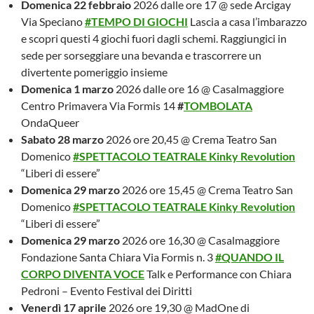
Domenica 22 febbraio
2026 dalle ore 17 @ sede Arcigay
Via Speciano
#TEMPO DI GIOCHI
Lascia a casa l’imbarazzo
e scopri questi 4 giochi fuori dagli schemi. Raggiungici in
sede per sorseggiare una bevanda e trascorrere un
divertente pomeriggio insieme
Domenica 1 marzo
2026 dalle ore 16 @ Casalmaggiore
Centro Primavera Via Formis 14
#
TOMBOLATA
OndaQueer
Sabato 28 marzo
2026 ore 20,45 @ Crema Teatro San
Domenico
#SPETTACOLO TEAT
RALE Kinky Revolution
“Liberi di essere”
Domenica 29 marzo
2026 ore 15,45 @ Crema Teatro San
Domenico
#SPETTACOLO TEATRALE
Kinky Revolution
“Liberi di essere”
Domenica 29 marzo
2026 ore 16,30 @ Casalmaggiore
Fondazione Santa Chiara Via Formis n. 3
#QUANDO IL
CORPO DIVENTA VOCE
Talk e Performance con Chiara
Pedroni – Evento Festival dei Diritti
Venerdì 17 aprile
2026 ore 19,30 @ MadOne di