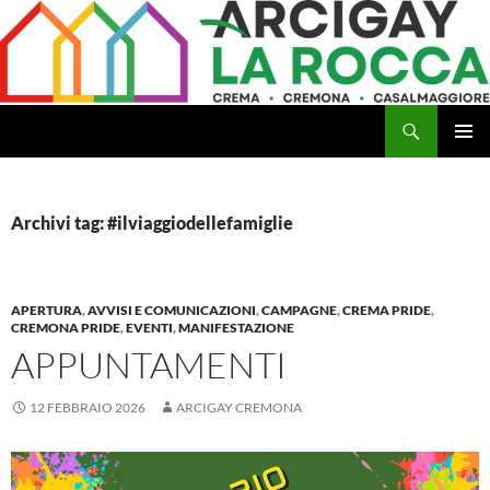
Vai
al
contenuto
Cerca
Arcigay Cremona "La Rocca"
MENU
PRINCI
Archivi tag: #ilviaggiodellefamiglie
APERTURA
,
AVVISI E COMUNICAZIONI
,
CAMPAGNE
,
CREMA PRIDE
,
CREMONA PRIDE
,
EVENTI
,
MANIFESTAZIONE
APPUNTAMENTI
12 FEBBRAIO 2026
ARCIGAY CREMONA