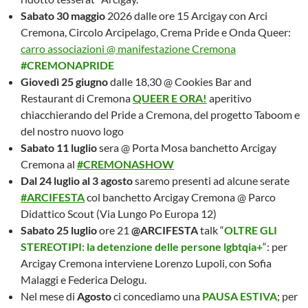
Sabato 30 maggio
2026 dalle ore 15 Arcigay con Arci
Cremona, Circolo Arcipelago, Crema Pride e Onda Queer:
carro associazioni @ manifestazione Cremona
#CREMONAPRIDE
Giovedì 25 giugno
dalle 18,30 @ Cookies Bar and
Restaurant di Cremona
QUEER E ORA!
aperitivo
chiacchierando del Pride a Cremona, del progetto Taboom e
del nostro nuovo logo
Sabato 11 luglio
sera @ Porta Mosa banchetto Arcigay
Cremona al
#CREMONASHOW
Dal 24 luglio al 3 agosto
saremo presenti ad alcune serate
#ARCIFESTA
col banchetto Arcigay Cremona @ Parco
Didattico Scout (Via Lungo Po Europa 12)
Sabato 25 luglio
ore 21
@ARCIFESTA
talk “
OLTRE GLI
STEREOTIPI: la detenzione delle persone lgbtqia+
“: per
Arcigay Cremona interviene Lorenzo Lupoli, con Sofia
Malaggi e Federica Delogu.
Nel mese di
Agosto
ci concediamo una
PAUSA ESTIVA
; per