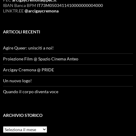
IBAN Banca BPM
IT73M0503411410000000004000
LINKTR.EE
@arcigaycremona
ARTICOLI RECENTI
Agire Queer: unisciti a noi!
Proiezione Film @ Spazio Cinema Anteo
Arcigay Cremona @ PRIDE
Un nuovo logo!
Quando il corpo diventa voce
ARCHIVIO STORICO
Archivio
Storico