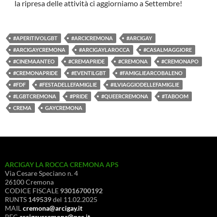
la ripresa delle attività ci aggiorniamo a Settembre!
#APERITIVOLGBT
#ARCICREMONA
#ARCIGAY
#ARCIGAYCREMONA
#ARCIGAYLAROCCA
#CASALMAGGIORE
#CINEMAANTEO
#CREMAPRIDE
#CREMONA
#CREMONAPO
#CREMONAPRIDE
#EVENTILGBT
#FAMIGLIEARCOBALENO
#FDF
#FESTADELLEFAMIGLIE
#ILVIAGGIODELLEFAMIGLIE
#LGBTCREMONA
#PRIDE
#QUEERCREMONA
#TABOOM
CREMA
GAYCREMONA
ARCIGAY LA ROCCA CREMONA APS
Via Cesare Speciano n. 4
26100 Cremona
CODICE FISCALE
93016700192
RUNTS
149539
del 11.02.2025
MAIL
cremona@arcigay.it
PEC
arcigaycremona@pec.it