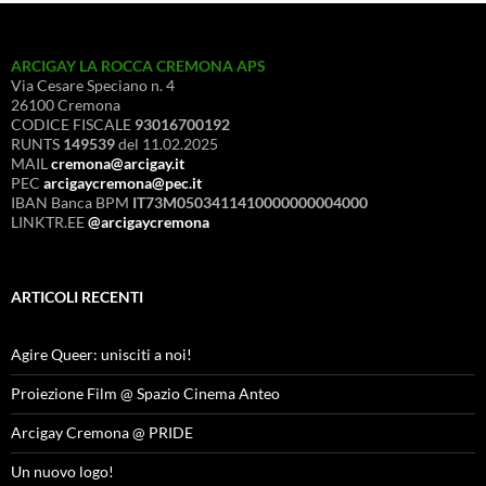
ARCIGAY LA ROCCA CREMONA APS
Via Cesare Speciano n. 4
26100 Cremona
CODICE FISCALE
93016700192
RUNTS
149539
del 11.02.2025
MAIL
cremona@arcigay.it
PEC
arcigaycremona@pec.it
IBAN Banca BPM
IT73M0503411410000000004000
LINKTR.EE
@arcigaycremona
ARTICOLI RECENTI
Agire Queer: unisciti a noi!
Proiezione Film @ Spazio Cinema Anteo
Arcigay Cremona @ PRIDE
Un nuovo logo!