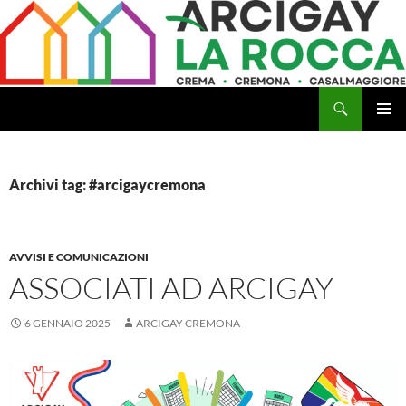
Vai
al
contenuto
Cerca
Arcigay Cremona "La Rocca"
MENU
PRINCI
Archivi tag: #arcigaycremona
AVVISI E COMUNICAZIONI
ASSOCIATI AD ARCIGAY
6 GENNAIO 2025
ARCIGAY CREMONA