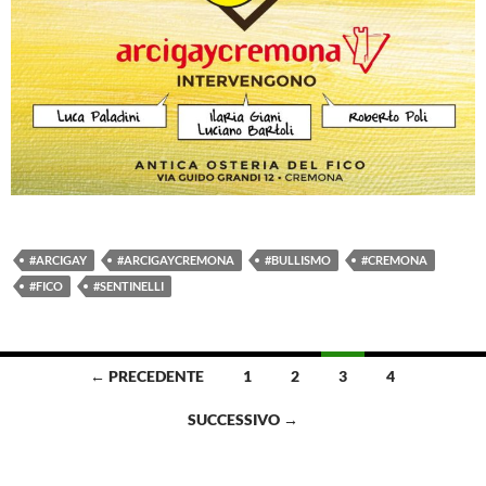
#ARCIGAY
#ARCIGAYCREMONA
#BULLISMO
#CREMONA
#FICO
#SENTINELLI
Navigazione
← PRECEDENTE
1
2
3
4
articoli
SUCCESSIVO →