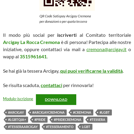
QR Code Satispay Arcigay Cremona
per donazioni o per quota tessera
Il modo più social per
iscriverti
al Comitato territoriale
Arcigay La Rocca Cremona
è di persona! Partecipa alle nostre
iniziative, oppure contattaci via mail a
cremona@arcigay.it
o
wapp al
3515961641
.
Se hai già la tessera Arcigay,
qui puoi verificarne la validità
.
Se risulta scaduta,
contattaci
per rinnovarla!
Modulo-iscrizione
DOWNLOAD
#ARCIGAY
#ARCIGAYCREMONA
#CREMONA
#LGBT
#LGBTQIA+
#PRIDE
#PRIDECREMONA
#TESSERA
#TESSERAARCIGAY
#TESSERAMENTO
LGBT