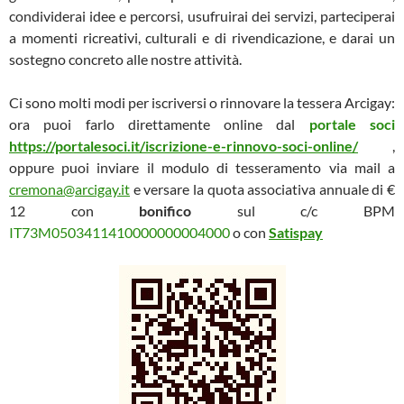
condividerai idee e percorsi, usufruirai dei servizi, parteciperai
a momenti ricreativi, culturali e di rivendicazione, e darai un
sostegno concreto alle nostre attività.
Ci sono molti modi per iscriversi o rinnovare la tessera Arcigay:
ora puoi farlo direttamente online dal
portale soci
https://portalesoci.it/iscrizione-e-rinnovo-soci-online/
,
oppure puoi inviare il modulo di tesseramento via mail a
cremona@arcigay.it
e versare la quota associativa annuale di €
12 con
bonifico
sul c/c BPM
IT73M0503411410000000004000
o con
Satispay